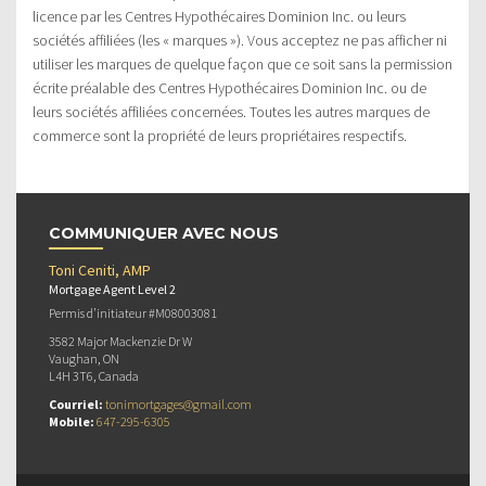
licence par les Centres Hypothécaires Dominion Inc. ou leurs
sociétés affiliées (les « marques »). Vous acceptez ne pas afficher ni
utiliser les marques de quelque façon que ce soit sans la permission
écrite préalable des Centres Hypothécaires Dominion Inc. ou de
leurs sociétés affiliées concernées. Toutes les autres marques de
commerce sont la propriété de leurs propriétaires respectifs.
COMMUNIQUER AVEC NOUS
Toni Ceniti, AMP
Mortgage Agent Level 2
Permis d’initiateur #M08003081
3582 Major Mackenzie Dr W
Vaughan, ON
L4H 3T6, Canada
Courriel:
tonimortgages@gmail.com
Mobile:
647-295-6305